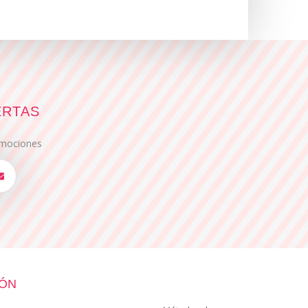
ERTAS
romociones
IÓN