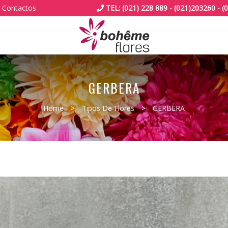
Contactos
TEL: (021) 228 889 - (021)203260 -
GERBERA
Home
>
Tipos De Flores
>
GERBERA