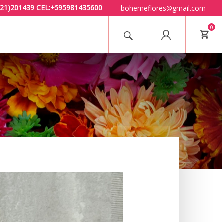
 (021)201439 CEL:+595981435600
bohemeflores@gmail.com
0