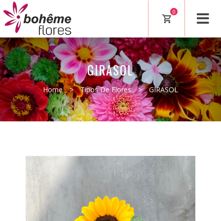
0
GIRASOL
Home
>
Tipos De Flores
>
GIRASOL