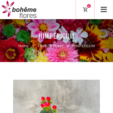
0
HIMPERICUM
Home
>
Tipos De Flores
>
HIMPERICUM