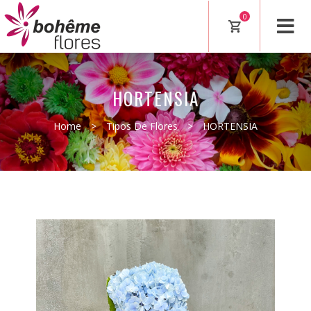
0
HORTENSIA
Home
>
Tipos De Flores
>
HORTENSIA