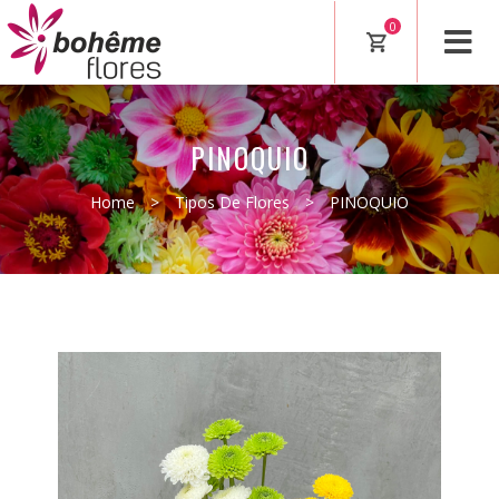
0
PINOQUIO
Home
>
Tipos De Flores
>
PINOQUIO