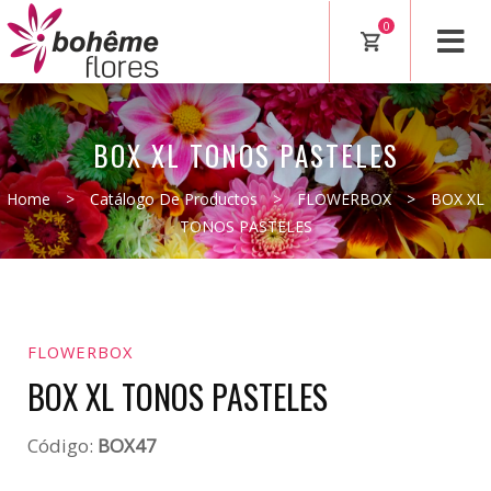
0
BOX XL TONOS PASTELES
Home
>
Catálogo De Productos
>
FLOWERBOX
>
BOX XL
TONOS PASTELES
FLOWERBOX
BOX XL TONOS PASTELES
Código:
BOX47