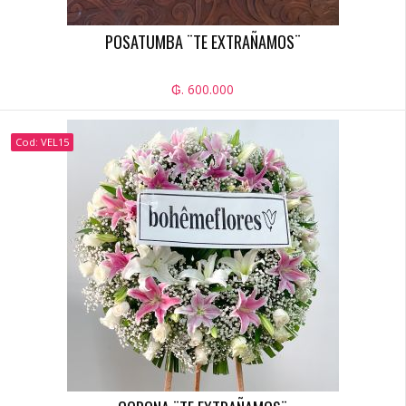
POSATUMBA ¨TE EXTRAÑAMOS¨
₲. 600.000
Cod: VEL15