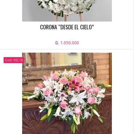
CORONA “DESDE EL CIELO”
₲. 1.050.000
Cod: VEL16