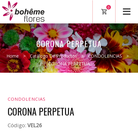
0
CORONA PERPETUA
Home
>
Catálogo De Productos
>
CONDOLENCIAS
>
CORONA PERPETUA
CONDOLENCIAS
CORONA PERPETUA
Código:
VEL26