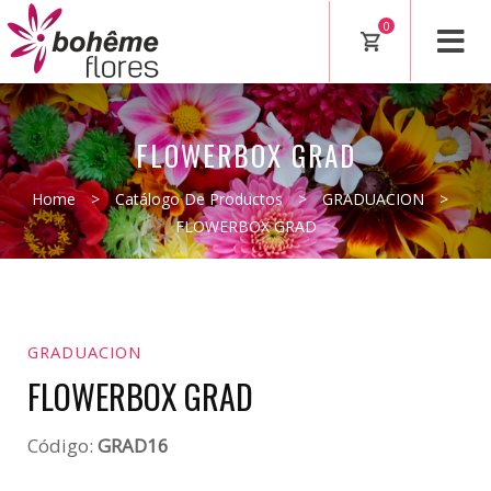
0
FLOWERBOX GRAD
Home
>
Catálogo De Productos
>
GRADUACION
>
FLOWERBOX GRAD
GRADUACION
FLOWERBOX GRAD
Código:
GRAD16