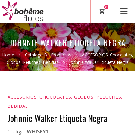
0
JOHNNIE WALKER ETIQUETA NEGRA
Home
>
Catálogo De Productos
>
ACCESORIOS: Chocolates,
Globos, Peluches, Bebidas
>
Johnnie Walker Etiqueta Negra
ACCESORIOS: CHOCOLATES, GLOBOS, PELUCHES,
BEBIDAS
Johnnie Walker Etiqueta Negra
Código:
WHISKY1