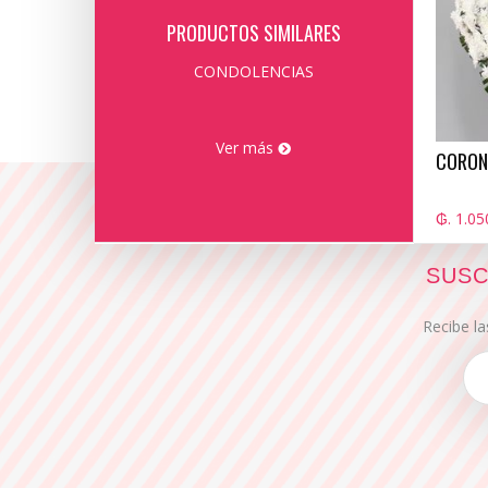
PRODUCTOS SIMILARES
CONDOLENCIAS
Ver más
CORONA
₲. 1.05
SUSC
Recibe la