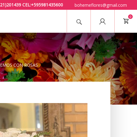
 (021)201439 CEL:+595981435600
bohemeflores@gmail.com
0
S
EMOS CON ROSAS