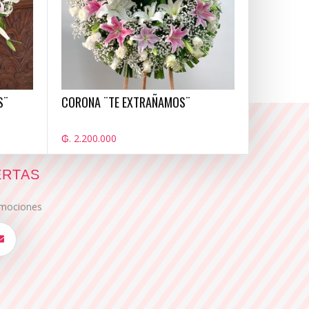
S¨
CORONA ¨TE EXTRAÑAMOS¨
₲. 2.200.000
ERTAS
romociones