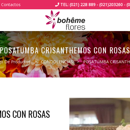
Contactos
TEL: (021) 228 889 - (021)203260 -
POSATUMBA CRISANTHEMOS CON ROSA
go De Productos
>
CONDOLENCIAS
>
POSATUMBA CRISANTH
MOS CON ROSAS