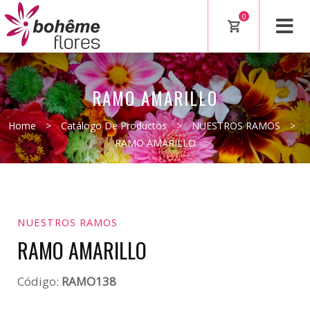
0
RAMO AMARILLO
Home
>
Catálogo De Productos
>
NUESTROS RAMOS
>
RAMO AMARILLO
NUESTROS RAMOS
RAMO AMARILLO
Código:
RAMO138