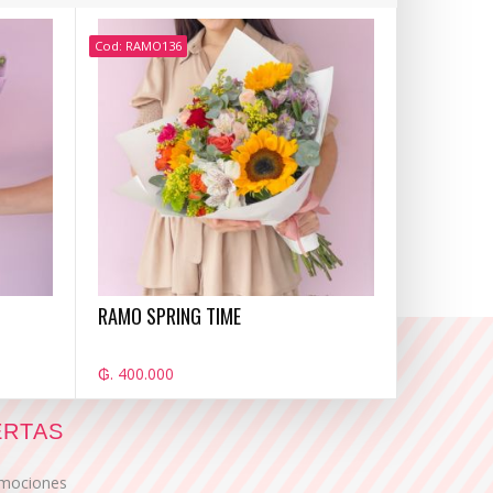
Cod: RAMO136
RAMO SPRING TIME
₲. 400.000
ERTAS
romociones