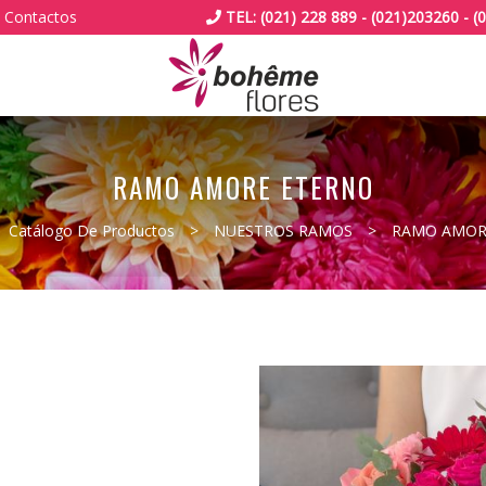
Contactos
TEL: (021) 228 889 - (021)203260 -
RAMO AMORE ETERNO
Catálogo De Productos
>
NUESTROS RAMOS
>
RAMO AMOR