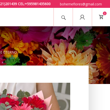
 (021)201439 CEL:+595981435600
bohemeflores@gmail.com
0
E ETERNO