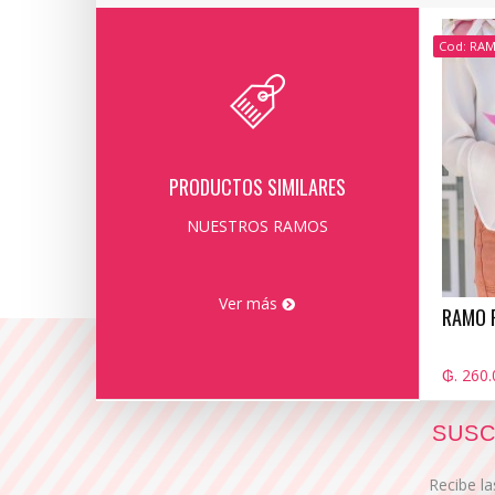
Cod: RA
PRODUCTOS SIMILARES
NUESTROS RAMOS
Ver más
RAMO 
₲. 260.
SUSC
Recibe la