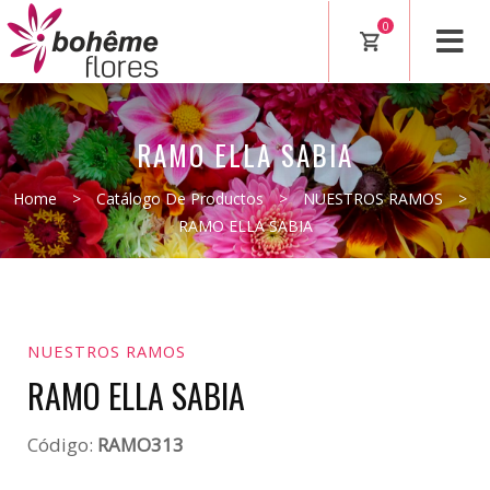
0
RAMO ELLA SABIA
Home
>
Catálogo De Productos
>
NUESTROS RAMOS
>
RAMO ELLA SABIA
NUESTROS RAMOS
RAMO ELLA SABIA
Código:
RAMO313