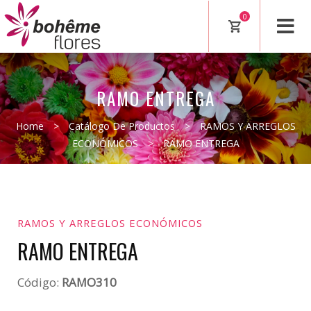
0
RAMO ENTREGA
Home
>
Catálogo De Productos
>
RAMOS Y ARREGLOS
ECONÓMICOS
>
RAMO ENTREGA
RAMOS Y ARREGLOS ECONÓMICOS
RAMO ENTREGA
Código:
RAMO310