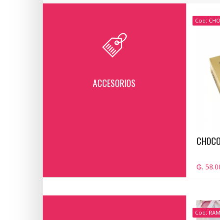
Cod: CH
ACCESORIOS
CHOCO
₲. 58.0
Cod: RA