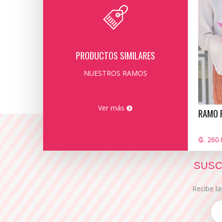
PRODUCTOS SIMILARES
NUESTROS RAMOS
Ver más
RAMO 
₲. 260.
SUSC
Recibe la