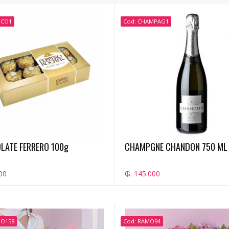
OCO1
Cod: CHAMPAG1
LATE FERRERO 100g
CHAMPGNE CHANDON 750 ML
00
₲. 145.000
MO158
Cod: RAMO94