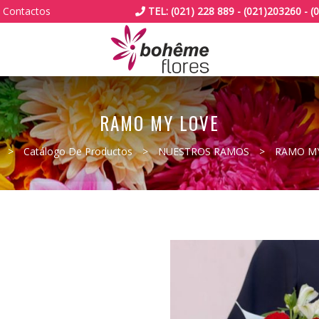
Contactos
TEL: (021) 228 889 - (021)203260 -
RAMO MY LOVE
>
Catálogo De Productos
>
NUESTROS RAMOS
>
RAMO MY