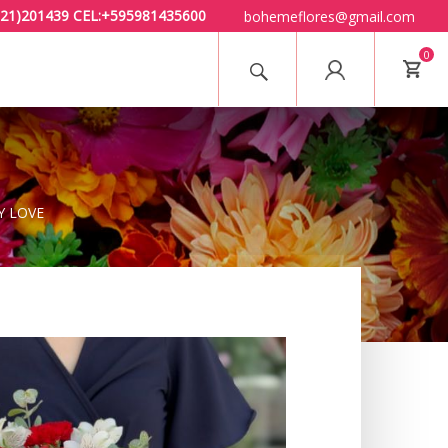
 (021)201439 CEL:+595981435600
bohemeflores@gmail.com
0
 LOVE