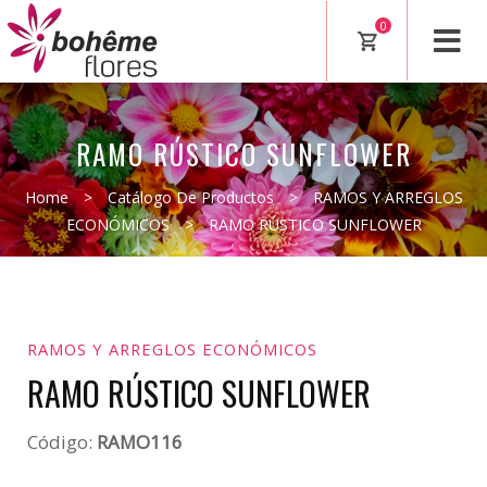
0
RAMO RÚSTICO SUNFLOWER
Home
>
Catálogo De Productos
>
RAMOS Y ARREGLOS
ECONÓMICOS
>
RAMO RÚSTICO SUNFLOWER
RAMOS Y ARREGLOS ECONÓMICOS
RAMO RÚSTICO SUNFLOWER
Código:
RAMO116