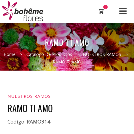
0
RAMO TI AMO
Home
>
Catálogo De Productos
>
NUESTROS RAMOS
>
RAMO TI AMO
NUESTROS RAMOS
RAMO TI AMO
Código:
RAMO314