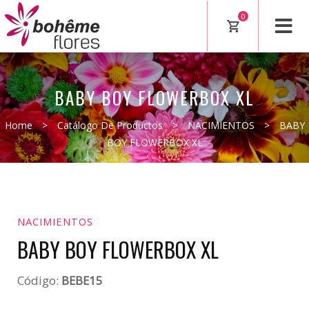
0
BABY BOY FLOWERBOX XL
Home
>
Catálogo De Productos
>
NACIMIENTOS
>
BABY
BOY FLOWERBOX XL
NACIMIENTOS
BABY BOY FLOWERBOX XL
Código:
BEBE15