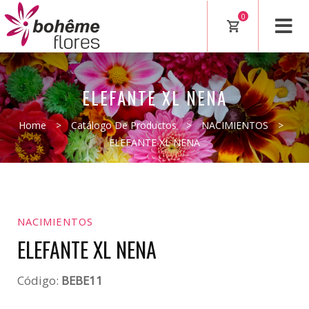
0
ELEFANTE XL NENA
Home
>
Catálogo De Productos
>
NACIMIENTOS
>
ELEFANTE XL NENA
NACIMIENTOS
ELEFANTE XL NENA
Código:
BEBE11