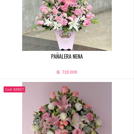
PAÑALERA NENA
₲. 720.000
Cod: BEBE7