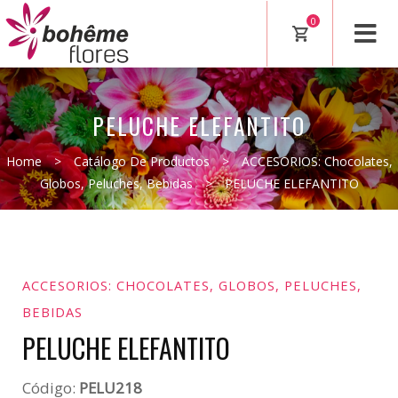
0
PELUCHE ELEFANTITO
Home
>
Catálogo De Productos
>
ACCESORIOS: Chocolates,
Globos, Peluches, Bebidas
>
PELUCHE ELEFANTITO
ACCESORIOS: CHOCOLATES, GLOBOS, PELUCHES,
BEBIDAS
PELUCHE ELEFANTITO
Código:
PELU218