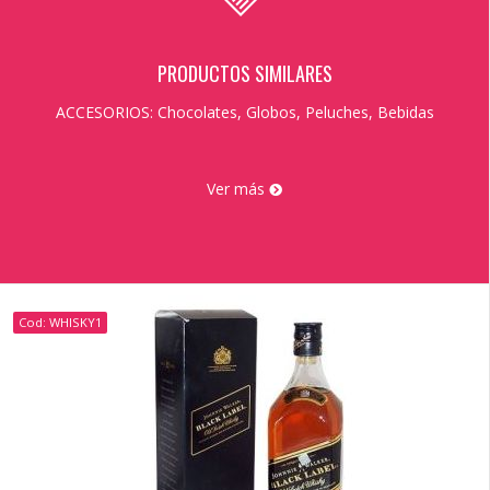
PRODUCTOS SIMILARES
ACCESORIOS: Chocolates, Globos, Peluches, Bebidas
Ver más
Cod: WHISKY1