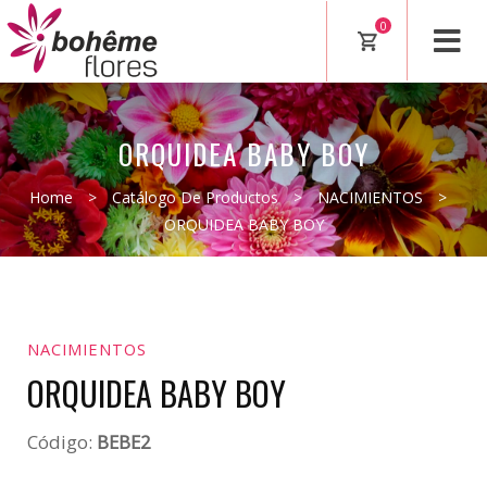
0
ORQUIDEA BABY BOY
Home
>
Catálogo De Productos
>
NACIMIENTOS
>
ORQUIDEA BABY BOY
NACIMIENTOS
ORQUIDEA BABY BOY
Código:
BEBE2